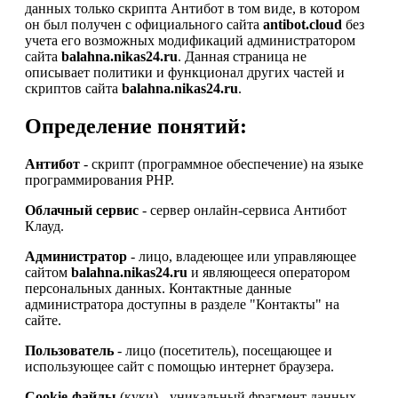
данных только скрипта Антибот в том виде, в котором
он был получен с официального сайта
antibot.cloud
без
учета его возможных модификаций администратором
сайта
balahna.nikas24.ru
. Данная страница не
описывает политики и функционал других частей и
скриптов сайта
balahna.nikas24.ru
.
Определение понятий:
Антибот
- скрипт (программное обеспечение) на языке
программирования PHP.
Облачный сервис
- сервер онлайн-сервиса Антибот
Клауд.
Администратор
- лицо, владеющее или управляющее
сайтом
balahna.nikas24.ru
и являющееся оператором
персональных данных. Контактные данные
администратора доступны в разделе "Контакты" на
сайте.
Пользователь
- лицо (посетитель), посещающее и
использующее сайт с помощью интернет браузера.
Cookie-файлы
(куки) - уникальный фрагмент данных,